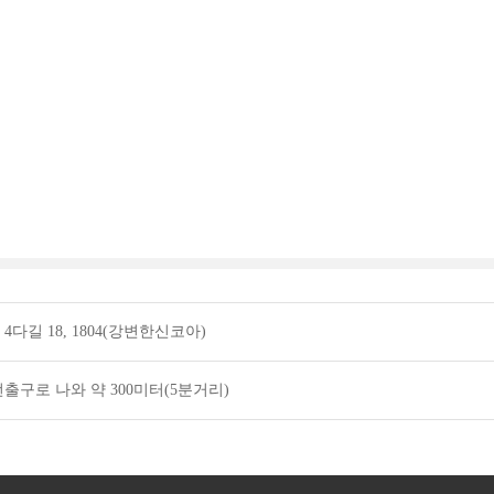
다길 18, 1804(강변한신코아)
출구로 나와 약 300미터(5분거리)