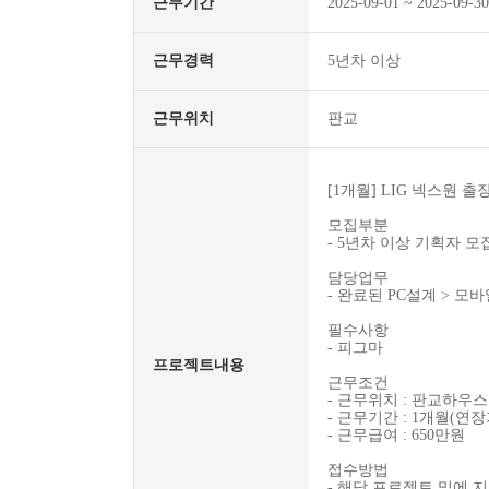
근무기간
2025-09-01 ~ 2025-09-30
근무경력
5년차 이상
근무위치
판교
[1개월] LIG 넥스원
모집부분
- 5년차 이상 기획자 모
담당업무
- 완료된 PC설계 > 모
필수사항
- 피그마
프로젝트내용
근무조건
- 근무위치 : 판교하우스
- 근무기간 : 1개월(연
- 근무급여 : 650만원
접수방법
- 해당 프로젝트 밑에 지